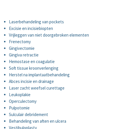
Chirurgie tandheelkunde
Bleaching ( BEYOND Polus Whitening )
Clear aligners ( Invisalign ) transparante beugels
Laserbehandeling van pockets
Implantaten
Excisie en incisiebiopten
Dental laser behandelingen met Oralia ora-laser d-lux
Vrijleggen van niet doorgebroken elementen
Frenectomy
3Shape TRIOS® 5 Intraoral Scanner
Gingivectomie
Gingiva retractie
Hemostase en coagulatie
Soft tissue kroonverlenging
Herstel na implantaatbehandeling
Abces incisie en drainage
Laser zacht weefsel curettage
Leukoplakie
Operculectomy
Pulpotomie
Sulculair debridement
Behandeling van aften en ulcera
Vestibuloplasty