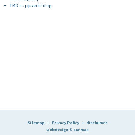
TMD en pijnverlichting
-
-
Sitemap
Privacy Policy
disclaimer
webdesign © sanmax